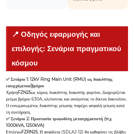
📍 Οδηγός εφαρμογής και
επιλογής: Σενάρια πραγματικού
κόσμου
✅ Σενάριο 1: 12kV Ring Main Unit (RMU) ως διακόπτης
εισερχόμενου/βρόχου
Χρήση
FZN25
ως κύριος διακόπτης διακοπής φορτίου. Διαχειρίζεται
ρεύμα βρόχου 630A, κλείνοντας και ανοίγοντας το δίκτυο δακτυλίου.
Ο ενσωματωμένος διακόπτης γείωσης παρέχει ασφαλή γείωση κατά
τη συντήρηση.
✅ Σενάριο 2: Προστασία τροφοδότη μετασχηματιστή (π.χ.
1000kVA, 1250kVA)
Επιλέγω
FZRN25
. Η ασφάλεια (SDLAJ-12) θα καθαρίσει τις βλάβες