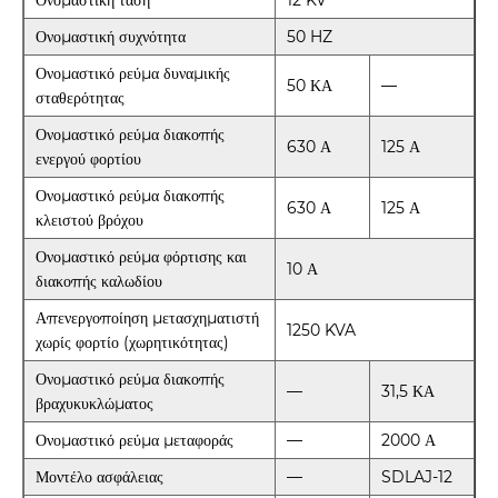
Ονομαστική τάση
12 KV
Ονομαστική συχνότητα
50 HZ
Ονομαστικό ρεύμα δυναμικής
50 ΚΑ
—
σταθερότητας
Ονομαστικό ρεύμα διακοπής
630 Α
125 Α
ενεργού φορτίου
Ονομαστικό ρεύμα διακοπής
630 Α
125 Α
κλειστού βρόχου
Ονομαστικό ρεύμα φόρτισης και
10 Α
διακοπής καλωδίου
Απενεργοποίηση μετασχηματιστή
1250 KVA
χωρίς φορτίο (χωρητικότητας)
Ονομαστικό ρεύμα διακοπής
—
31,5 ΚΑ
βραχυκυκλώματος
Ονομαστικό ρεύμα μεταφοράς
—
2000 Α
Μοντέλο ασφάλειας
—
SDLAJ-12