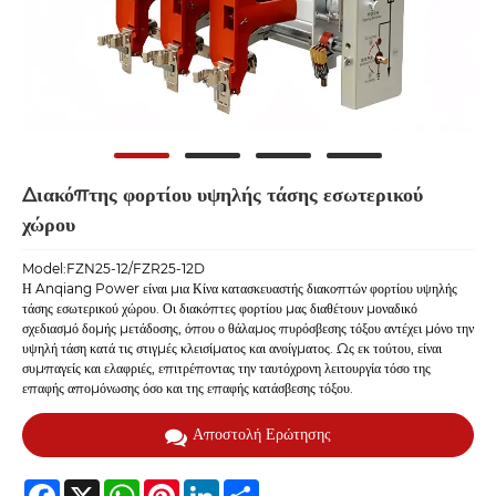
Διακόπτης φορτίου υψηλής τάσης εσωτερικού
χώρου
Model:FZN25-12/FZR25-12D
Η Anqiang Power είναι μια Κίνα κατασκευαστής διακοπτών φορτίου υψηλής
τάσης εσωτερικού χώρου. Οι διακόπτες φορτίου μας διαθέτουν μοναδικό
σχεδιασμό δομής μετάδοσης, όπου ο θάλαμος πυρόσβεσης τόξου αντέχει μόνο την
υψηλή τάση κατά τις στιγμές κλεισίματος και ανοίγματος. Ως εκ τούτου, είναι
συμπαγείς και ελαφριές, επιτρέποντας την ταυτόχρονη λειτουργία τόσο της
επαφής απομόνωσης όσο και της επαφής κατάσβεσης τόξου.
Αποστολή Ερώτησης
Facebook
X
WhatsApp
Pinterest
LinkedIn
Share