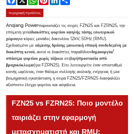
περιγραφή προϊόντος
Anqiang Power
παρουσιάζει τις σειρές FZN25 και FZRN25, την
επόμενη γενιά
διακόπτες φορτίου υψηλής τάσης εσωτερικού
χώρου
για κύριες μονάδες δακτυλίου 12kV, 50Hz (RMU).
Σχεδιασμένο με α
άμεσης δράσης μονωτική επαφή συνδεδεμένη με
διακόπτη κενού
, αυτοί οι διακόπτες παραδίδουν
δημιουργία/
σπάσιμο φορτίου χωρίς τόξο
και στιβαρή
προστασία από
βραχυκύκλωμα
(για FZRN25). Είτε λειτουργείτε έναν υποσταθμό
κοινής ωφέλειας, έναν θάλαμο συλλογής αιολικής ενέργειας ή μια
βιομηχανική εγκατάσταση, η σειρά FZN25/FZRN25 διασφαλίζει
αξιόπιστο έλεγχο φορτίου και ασφάλεια.
FZN25 vs FZRN25: Ποιο μοντέλο
ταιριάζει στην εφαρμογή
μετασχηματιστή και RMU;