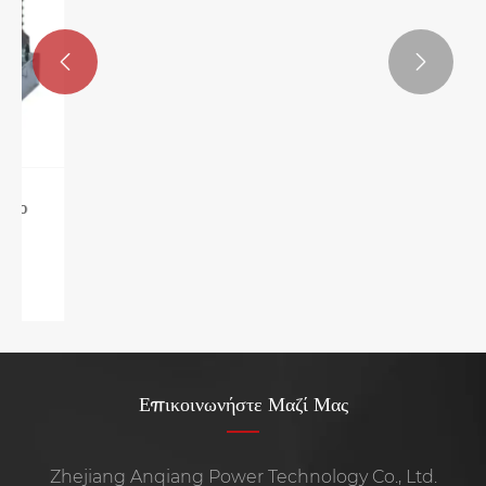


Πώς ένας διακόπτης αποσύνδεσης βελτιώνει
την ηλεκτρική ασφάλεια και την προστασία του
εξοπλισμού;
Δείτε περισσότερα >>
Επικοινωνήστε Μαζί Μας
Zhejiang Anqiang Power Technology Co., Ltd.