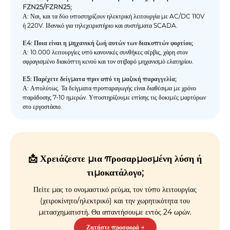
FZN25/FZRN25;
Α: Ναι, και τα δύο υποστηρίζουν ηλεκτρική λειτουργία με AC/DC 110V
ή 220V. Ιδανικό για τηλεχειριστήριο και συστήματα SCADA.
Ε4: Ποια είναι η μηχανική ζωή αυτών των διακοπτών φορτίου;
Α: 10.000 λειτουργίες υπό κανονικές συνθήκες σέρβις, χάρη στον
σφραγισμένο διακόπτη κενού και τον στιβαρό μηχανισμό ελατηρίου.
Ε5: Παρέχετε δείγματα πριν από τη μαζική παραγγελία;
Α: Απολύτως. Τα δείγματα προπαραγωγής είναι διαθέσιμα με χρόνο
παράδοσης 7-10 ημερών. Υποστηρίζουμε επίσης τις δοκιμές μαρτύρων
στο εργοστάσιο.
📩 Χρειάζεστε μια προσαρμοσμένη λύση ή
τιμοκατάλογο;
Πείτε μας το ονομαστικό ρεύμα, τον τύπο λειτουργίας
(χειροκίνητο/ηλεκτρικό) και την χωρητικότητα του
μετασχηματιστή. Θα απαντήσουμε εντός 24 ωρών.
Ζητήστε προσφορά →