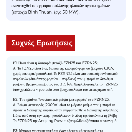
αναπτυχθεί σε ερμάρια συλλογής ηλιακών αγροκτημάτων
(επαρχία Binh Thuan, έργο 50 MW).
Συχνές Ερωτήσεις
Ε1: Ποια είναι η διαφορά μεταξύ FZN25 και FZRN25;
Α: Το FZN25 είναι ένας διακόπτης καθαρού φορτίου (μέγιστο 630A,
χωρίς εσωτερική ασφάλεια). Το FZRN25 είναι μια συσκευή συνδυασμού
ασφαλειών (διακόπτης φορτίου + ασφάλεια) που μπορεί να διακόψει
ρεύματα βραχυκυκλώματος έως 31,5 kA. Χρησιμοποιήστε το FZRN25
όταν χρειάζεστε προστασία από βραχυκύκλωμα του μετασχηματιστή.
Ε2: Τι σημαίνει "ονομαστικό ρεύμα μεταφοράς" στο FZRN25;
A: Ρεύμα μεταφοράς (2000A) είναι το μέγιστο ρεύμα που μπορεί να
σπάσει ο διακόπτης φορτίου όταν ενεργοποιηθεί ο διακόπτης ασφάλειας.
Πάνω από αυτή την τιμή, η ασφάλεια από μόνη της διακόπτει τη βλάβη.
Το FZRN25 της Anqiang Power εξασφαλίζει αξιόπιστο συντονισμό.
Ε3: Μπορώ να εγκαταστήσω έναν ηλεκτρικό χειριστή στο