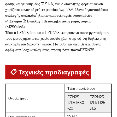
φάσης και γείωσης έως 31,5 kA, ενώ ο διακόπτης φορτίου κενού
χειρίζεται κανονικό ρεύμα φορτίου έως 125A. Ιδανικό για
ντουλάπια
συλλογής αιολικών/ηλιακών
και
συμπαγείς υποσταθμοί
.
✅ Σενάριο 3: Εναλλαγή μετασχηματιστή χωρίς φορτίο
(≤1250kVA)
Τόσο ο FZN25 όσο και ο FZRN25 μπορούν να απενεργοποιήσουν
τους μετασχηματιστές χωρίς φορτίο χάρη στην υψηλή διηλεκτρική
ανάκτηση του διακόπτη κενού. Ωστόσο, εάν περιμένετε συχνά
σφάλματα βραχυκυκλώματος, προτιμήστε πάντα
FZRN25
.
📋 Τεχνικές προδιαγραφές
Τιμή παραμέτρου
FZN25-
FZRN25-
Όνομα έργου
12D/T630
12D/T125-
-20
31.5