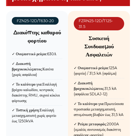
FZN25-12D/T630-20
FZRN25-12D/T125-
31.5
Διακόπτης καθαρού
Συσκευή
φορτίου
Συνδυασμού
Ασφαλειών
✓
Ονομαστικό ρεύμα:
630Α
✓
Διακοπή
✓
Ονομαστικό ρεύμα:
125A
βραχυκυκλώματος:
Κανένα
(φορτίο) / 31,5 kA (σφάλμα)
(χωρίς ασφάλεια)
✓
Διακοπή
✓
Το καλύτερο για:
Εναλλαγή
βραχυκυκλώματος:
31,5 kA
βρόχου καλωδίου, κεντρικός
(ασφάλεια SDLAJ-12)
διακόπτης RMU, συχνοί κύκλοι
φόρτωσης
✓
Το καλύτερο για:
Πρωτεύουσα
προστασία μετασχηματιστή,
✓
Τυπική χρήση:
Εναλλαγή
απομόνωση βλαβών έως 31,5 kA
μετασχηματιστή χωρίς φορτίο
έως 1250kVA
✓
Ρεύμα μεταφοράς:
2000A
(ομαλός συντονισμός διακόπτη
ασφάλειας-φορτίου)