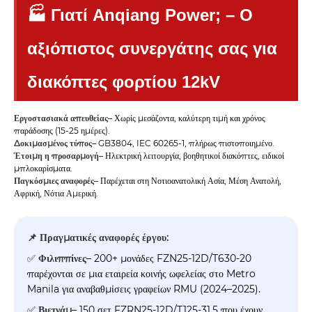
🏭 Γιατί Anqiang Power; – Ο
αξιόπιστος συνεργάτης σας για
διακόπτες φορτίου 12kV
Εργοστασιακά απευθείας
– Χωρίς μεσάζοντα, καλύτερη τιμή και χρόνος
παράδοσης (15-25 ημέρες).
Δοκιμασμένος τύπος
– GB3804, IEC 60265-1, πλήρως πιστοποιημένο.
Έτοιμη η προσαρμογή
– Ηλεκτρική λειτουργία, βοηθητικοί διακόπτες, ειδικοί
μπλοκαρίσματα.
Παγκόσμιες αναφορές
– Παρέχεται στη Νοτιοανατολική Ασία, Μέση Ανατολή,
Αφρική, Νότια Αμερική.
📌 Πραγματικές αναφορές έργου:
✅
Φιλιππίνες
– 200+ μονάδες FZN25-12D/T630-20
παρέχονται σε μια εταιρεία κοινής ωφελείας στο Metro
Manila για αναβαθμίσεις γραφείων RMU (2024–2025).
✅
Βιετνάμ
– 150 σετ FZRN25-12D/T125-31.5 που έχουν