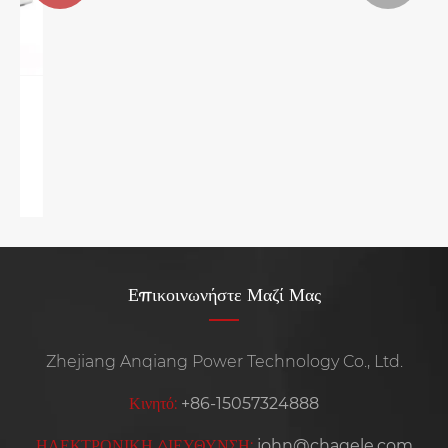
Δείτε περισσότερα >>
Επικοινωνήστε Μαζί Μας
Zhejiang Anqiang Power Technology Co., Ltd.
Κινητό:
+86-15057324888
ΗΛΕΚΤΡΟΝΙΚΗ ΔΙΕΥΘΥΝΣΗ:
john@chaqele.com